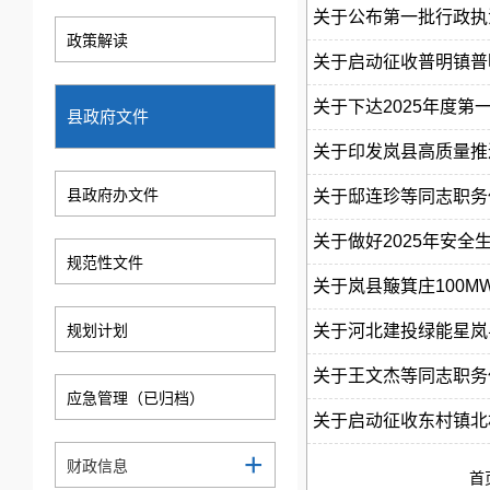
关于公布第一批行政执
政策解读
关于启动征收普明镇普明
关于下达2025年度第
县政府文件
关于印发岚县​高质量
县政府办文件
关于邸连珍等同志职务任
​关于做好2025年安
规范性文件
关于岚县簸箕庄100M
规划计划
关于河北建投绿能星岚县
关于王文杰等同志职务
应急管理（已归档）
关于启动征收东村镇北
+
财政信息
首