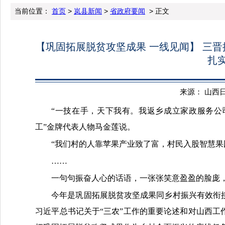
当前位置：
首页
>
岚县新闻
>
省政府要闻
> 正文
【巩固拓展脱贫攻坚成果 一线见闻】 三晋
扎
来源： 山西日报 
“一技在手，天下我有。我返乡成立家政服务公司
工”金牌代表人物马金莲说。
“我们村的人靠苹果产业致了富，村民入股智慧果
……
一句句振奋人心的话语，一张张笑意盈盈的脸庞
今年是巩固拓展脱贫攻坚成果同乡村振兴有效衔
习近平总书记关于“三农”工作的重要论述和对山西