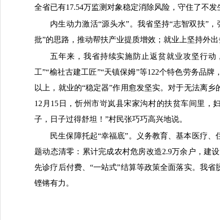
全省已有17.54万监测对象稳定消除风险，守住了不
内生动力激活“源头水”。我省坚持“志智双扶”
批”的思路，推动帮扶产业提质增效；就业上坚持外出
五年来，我省持续实施防止返贫就业攻坚行动
工”“榆社古建工匠”“天镇保姆”等122个特色劳务品
以上，就业的“稳定器”作用愈发坚实。对于无法离
12月15日，忻州市岢岚县宋家沟村的扶贫车间里
子，日子过得舒坦！”村民张巧巧高兴地说。
民生保障托起“幸福底”。义务教育、基本医疗
题动态清零：累计完成农村危房改造2.9万余户，建
先诊疗后付费、“一站式”结算等政策全面落实。我
铿锵有力。