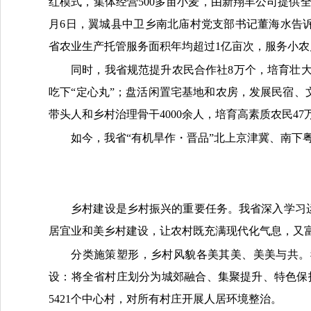
红模式，集体经营500多亩小麦，由新翔丰公司提供全
月6日，翼城县中卫乡南北庙村党支部书记董海水告
省农业生产托管服务面积年均超过1亿亩次，服务小农户
同时，我省规范提升农民合作社8万个，培育壮大
吃下“定心丸”；盘活闲置宅基地和农房，发展民宿、
带头人和乡村治理骨干4000余人，培育高素质农民
如今，我省“有机旱作・晋品”北上京津冀、南下
乡村建设是乡村振兴的重要任务。我省深入学习
居宜业和美乡村建设，让农村既充满现代化气息，又
分类施策塑形，乡村风貌各美其美、美美与共。
设：将全省村庄划分为城郊融合、集聚提升、特色保
5421个中心村，对所有村庄开展人居环境整治。