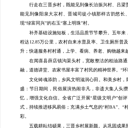
行走在三晋乡村，既能见到像长治振兴村、吕梁
能见到像阳泉大汖村、晋城司徒小镇那样古韵悠长
现“绿富同兴”的右玉“塞上明珠”村。
补齐基础设施短板，生活品质节节攀升。五年来
程达12.85万公里，农村自来水普及率、卫生厕所
升；快递服务村村通，上学、看病、养老、购物越来越
在闻喜县薛店镇沟渠头村，宽敞整洁的柏油路通
融，道德讲堂、农家书屋丰富了村民的精神世界。“环
文化铸魂添韵，乡风文明滋润心田。和美乡村，既
盛：节日期间，民俗展演热闹非凡，非遗大集人头攒
忆，增强文化自信。全省广泛开展“星级文明户”创
式，持续推进移风易俗；充满乡土气息的“村BA”、
彩。
五载耕耘结硕果，三晋乡村展新颜。从巩固成果