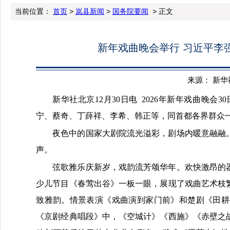
当前位置：
首页
>
岚县新闻
>
国务院要闻
> 正文
新年戏曲晚会举行 习近平李
来源： 新华社 
新华社北京12月30日电 2026年新年戏曲晚
宁、蔡奇、丁薛祥、李希、韩正等，同首都各界群众
夜色中的国家大剧院流光溢彩，剧场内暖意融融。
声。
弦歌雅乐庆新岁，戏韵流芳颂华年。欢快激昂的
少儿节目《春莺出谷》一板一眼，展现了戏曲艺术枝
致雅韵。情景表演《戏曲演到家门前》和楚剧《田耕
《京剧经典唱段》中，《空城计》《西施》《赤壁之